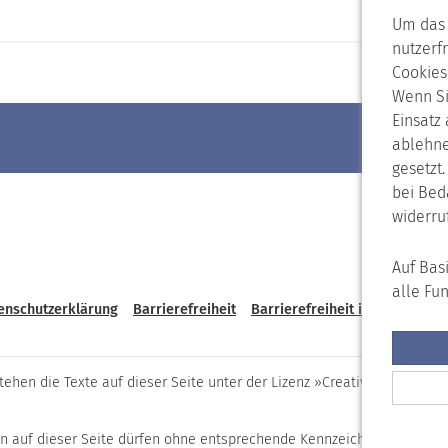
Um das 
nutzerf
Cookies
Wenn Si
Einsatz
ablehne
gesetzt
bei Bed
widerru
Auf Bas
alle Fu
enschutzerklärung
Barrierefreiheit
Barrierefreiheit in Leichter S
stehen die Texte auf dieser Seite unter der Lizenz »Creative Common
n auf dieser Seite dürfen ohne entsprechende Kennzeichnung nicht f