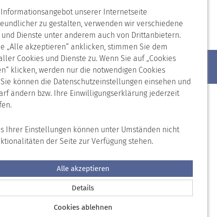
Informationsangebot unserer Internetseite
reundlicher zu gestalten, verwenden wir verschiedene
 und Dienste unter anderem auch von Drittanbietern.
e „Alle akzeptieren“ anklicken, stimmen Sie dem
 aller Cookies und Dienste zu. Wenn Sie auf „Cookies
n“ klicken, werden nur die notwendigen Cookies
. Sie können die Datenschutzeinstellungen einsehen und
arf ändern bzw. Ihre Einwilligungserklärung jederzeit
fen.
is Ihrer Einstellungen können unter Umständen nicht
nktionalitäten der Seite zur Verfügung stehen.
prache
Seite drucken
Nach oben
Alle akzeptieren
s Namensnennung - Nicht-kommerziell - Keine
Details
Cookies ablehnen
rei verwendet werden.