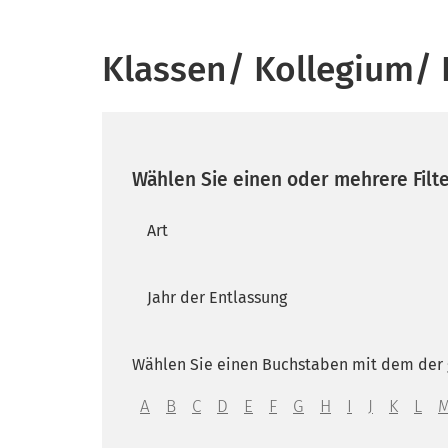
Klassen/ Kollegium/ 
Wählen Sie einen oder mehrere Filt
Art
Jahr der Entlassung
Wählen Sie einen Buchstaben mit dem der 
A
B
C
D
E
F
G
H
I
J
K
L