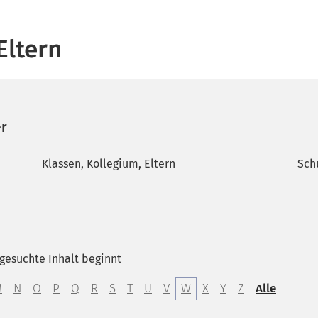
Eltern
er
Klassen, Kollegium, Eltern
Sch
gesuchte Inhalt beginnt
M
N
O
P
Q
R
S
T
U
V
W
X
Y
Z
Alle