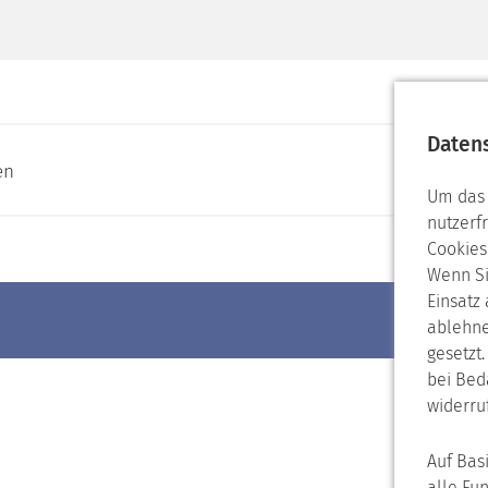
Daten
en
Um das 
nutzerf
Cookies
Wenn Si
Einsatz
ablehne
gesetzt
bei Bed
widerru
Auf Bas
alle Fu