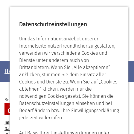
Datenschutzeinstellungen
Um das Informationsangebot unserer
Internetseite nutzerfreundlicher zu gestalten,
verwenden wir verschiedene Cookies und
Dienste unter anderem auch von
Drittanbietern. Wenn Sie „Alle akzeptieren“
Haben Sie noch Fragen?
anklicken, stimmen Sie dem Einsatz aller
Cookies und Dienste zu. Wenn Sie auf „Cookies
ablehnen“ klicken, werden nur die
notwendigen Cookies gesetzt. Sie können die
Besuchen Sie uns auf
Datenschutzeinstellungen einsehen und bei
Bedarf ändern bzw. Ihre Einwilligungserklärung
jederzeit widerrufen.
Impressum
Kontakt
Förderverein
Speiseplan
Datenschutzerklärung
Barrierefreiheit
Auf Basis Ihrer Einstellungen können unter