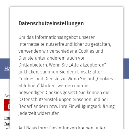
Datenschutzeinstellungen
Um das Informationsangebot unserer
Internetseite nutzerfreundlicher zu gestalten,
verwenden wir verschiedene Cookies und
Dienste unter anderem auch von
Drittanbietern. Wenn Sie „Alle akzeptieren“
Haben Sie noch Fragen?
anklicken, stimmen Sie dem Einsatz aller
Cookies und Dienste zu. Wenn Sie auf „Cookies
ablehnen“ klicken, werden nur die
notwendigen Cookies gesetzt. Sie können die
Besuchen Sie uns auf
Datenschutzeinstellungen einsehen und bei
Bedarf ändern bzw. Ihre Einwilligungserklärung
jederzeit widerrufen.
Impressum
Kontakt
Förderverein
Speiseplan
Datenschutzerklärung
Barrierefreiheit
Auf Basis Ihrer Einstellungen können unter