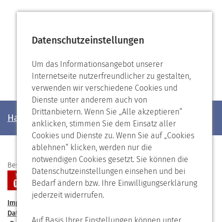
Datenschutzeinstellungen
Um das Informationsangebot unserer
Internetseite nutzerfreundlicher zu gestalten,
verwenden wir verschiedene Cookies und
Dienste unter anderem auch von
Drittanbietern. Wenn Sie „Alle akzeptieren“
Haben Sie noch Fragen?
anklicken, stimmen Sie dem Einsatz aller
Cookies und Dienste zu. Wenn Sie auf „Cookies
ablehnen“ klicken, werden nur die
notwendigen Cookies gesetzt. Sie können die
Besuchen Sie uns auf
Datenschutzeinstellungen einsehen und bei
Bedarf ändern bzw. Ihre Einwilligungserklärung
jederzeit widerrufen.
Impressum
Kontakt
Förderverein
Speiseplan
Datenschutzerklärung
Barrierefreiheit
Auf Basis Ihrer Einstellungen können unter