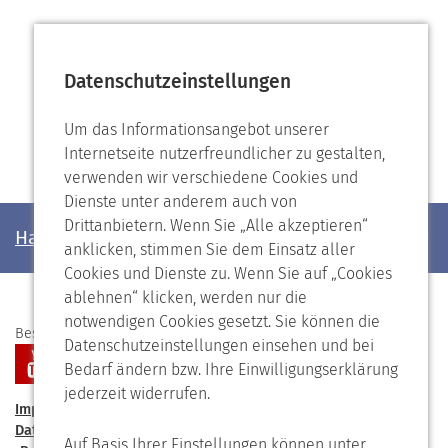
Datenschutzeinstellungen
Um das Informationsangebot unserer
Internetseite nutzerfreundlicher zu gestalten,
verwenden wir verschiedene Cookies und
Dienste unter anderem auch von
Drittanbietern. Wenn Sie „Alle akzeptieren“
Haben Sie noch Fragen?
anklicken, stimmen Sie dem Einsatz aller
Cookies und Dienste zu. Wenn Sie auf „Cookies
ablehnen“ klicken, werden nur die
notwendigen Cookies gesetzt. Sie können die
Besuchen Sie uns auf
Datenschutzeinstellungen einsehen und bei
Bedarf ändern bzw. Ihre Einwilligungserklärung
jederzeit widerrufen.
Impressum
Kontakt
Förderverein
Speiseplan
Datenschutzerklärung
Barrierefreiheit
Auf Basis Ihrer Einstellungen können unter